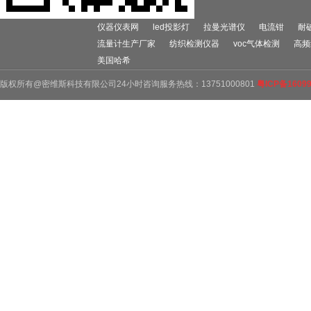
仪器仪表网
led投影灯
拉曼光谱仪
电流钳
耐
流量计生产厂家
纺织检测仪器
voc气体检测
高频
美国哈希
版权所有@密维斯科技有限公司24小时咨询服务热线：13751000801
粤ICP备1609