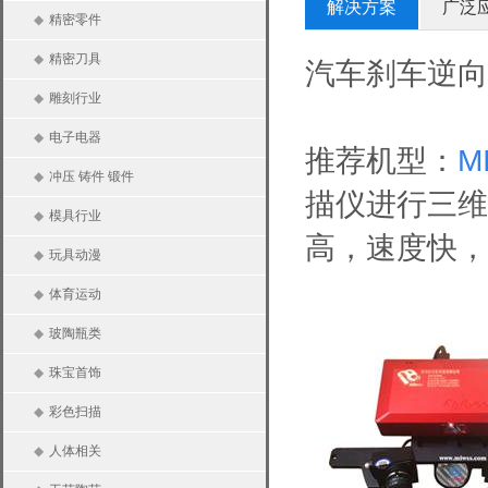
解决方案
广泛
◆
精密零件
◆
精密刀具
汽车刹车逆向
◆
雕刻行业
◆
电子电器
推荐机型：
M
◆
冲压 铸件 锻件
描仪进行三维
◆
模具行业
高，速度快，
◆
玩具动漫
◆
体育运动
◆
玻陶瓶类
◆
珠宝首饰
◆
彩色扫描
◆
人体相关