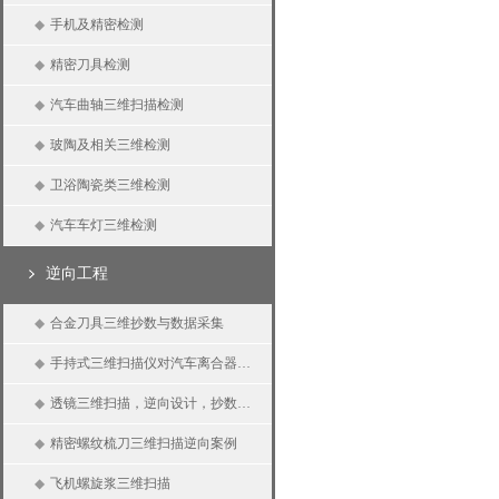
◆
手机及精密检测
◆
精密刀具检测
◆
汽车曲轴三维扫描检测
◆
玻陶及相关三维检测
◆
卫浴陶瓷类三维检测
◆
汽车车灯三维检测
逆向工程
◆
合金刀具三维抄数与数据采集
◆
手持式三维扫描仪对汽车离合器三维扫描、逆向抄数、三维测量
◆
透镜三维扫描，逆向设计，抄数设计
◆
精密螺纹梳刀三维扫描逆向案例
◆
飞机螺旋浆三维扫描