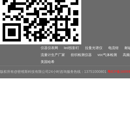
仪器仪表网
led投影灯
拉曼光谱仪
电流钳
耐
流量计生产厂家
纺织检测仪器
voc气体检测
高频
美国哈希
版权所有@密维斯科技有限公司24小时咨询服务热线：13751000801
粤ICP备1609