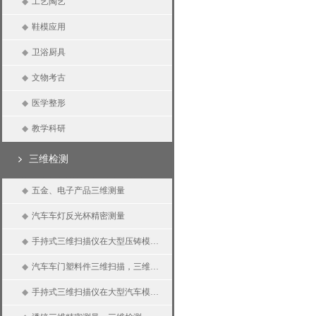
◆
工艺陶艺
◆
鞋模应用
◆
卫浴厨具
◆
文物考古
◆
医学整形
◆
教学科研
三维检测
◆
五金、电子产品三维测量
◆
汽车车灯反光杯精密测量
◆
手持式三维扫描仪在大型压铸模具三维检测上的应用
◆
汽车车门塑料件三维扫描，三维检测
◆
手持式三维扫描仪在大型汽车模具上的应用