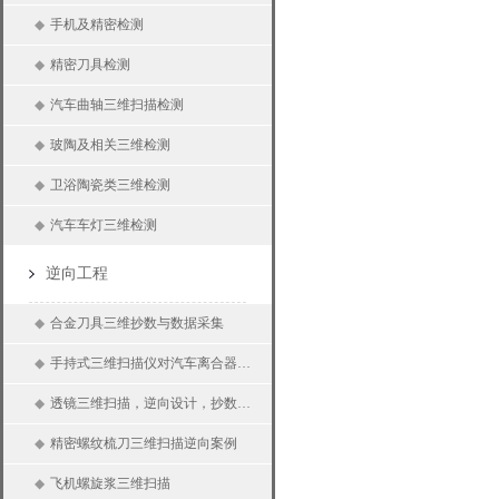
◆
手机及精密检测
◆
精密刀具检测
◆
汽车曲轴三维扫描检测
◆
玻陶及相关三维检测
◆
卫浴陶瓷类三维检测
◆
汽车车灯三维检测
逆向工程
◆
合金刀具三维抄数与数据采集
◆
手持式三维扫描仪对汽车离合器三维扫描、逆向抄数、三维测量
◆
透镜三维扫描，逆向设计，抄数设计
◆
精密螺纹梳刀三维扫描逆向案例
◆
飞机螺旋浆三维扫描