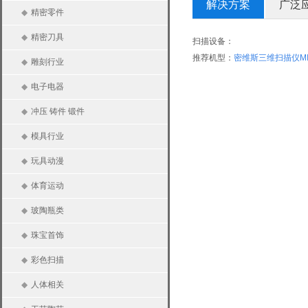
解决方案
广泛
◆
精密零件
◆
精密刀具
扫描设备：
推荐机型：
密维斯三维扫描仪M
◆
雕刻行业
◆
电子电器
◆
冲压 铸件 锻件
◆
模具行业
◆
玩具动漫
◆
体育运动
◆
玻陶瓶类
◆
珠宝首饰
◆
彩色扫描
◆
人体相关