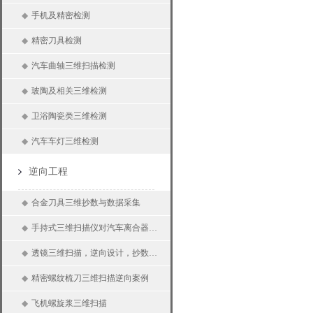
◆
手机及精密检测
◆
精密刀具检测
◆
汽车曲轴三维扫描检测
◆
玻陶及相关三维检测
◆
卫浴陶瓷类三维检测
◆
汽车车灯三维检测
逆向工程
◆
合金刀具三维抄数与数据采集
◆
手持式三维扫描仪对汽车离合器三维扫描、逆向抄数、三维测量
◆
透镜三维扫描，逆向设计，抄数设计
◆
精密螺纹梳刀三维扫描逆向案例
◆
飞机螺旋浆三维扫描