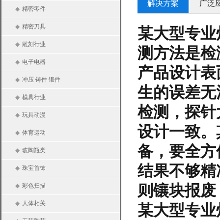
解决方案
广泛
◆
精密零件
◆
精密刀具
某大型专业
◆
雕刻行业
测方法是检
◆
电子电器
产品设计表
◆
冲压 铸件 锻件
生的误差无
◆
模具行业
检测，探针
◆
玩具动漫
设计一致。
◆
体育运动
备，要全方
◆
玻陶瓶类
结果不够精
◆
珠宝首饰
则镶块报废
◆
彩色扫描
◆
人体相关
某大型专业