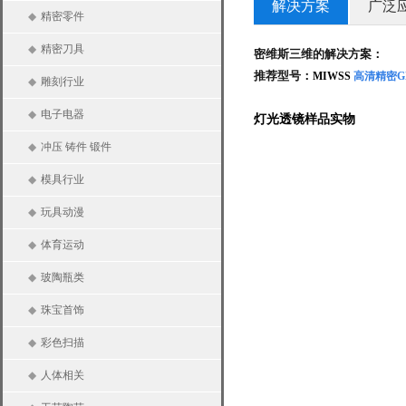
解决方案
广泛
◆
精密零件
◆
精密刀具
密维斯三维的解决方案：
推荐型号：
MIWSS
高清精密
G
◆
雕刻行业
◆
电子电器
灯光透镜样品实物
◆
冲压 铸件 锻件
◆
模具行业
◆
玩具动漫
◆
体育运动
◆
玻陶瓶类
◆
珠宝首饰
◆
彩色扫描
◆
人体相关