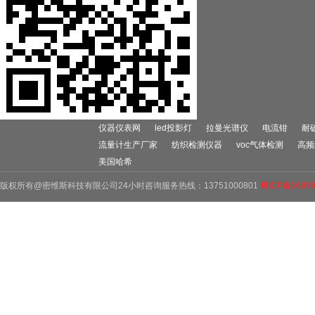
仪器仪表网
led投影灯
拉曼光谱仪
电流钳
耐
流量计生产厂家
纺织检测仪器
voc气体检测
高频
美国哈希
版权所有@密维斯科技有限公司24小时咨询服务热线：13751000801
粤ICP备1609