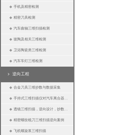
◆
手机及精密检测
◆
精密刀具检测
◆
汽车曲轴三维扫描检测
◆
玻陶及相关三维检测
◆
卫浴陶瓷类三维检测
◆
汽车车灯三维检测
逆向工程
◆
合金刀具三维抄数与数据采集
◆
手持式三维扫描仪对汽车离合器三维扫描、逆向抄数、三维测量
◆
透镜三维扫描，逆向设计，抄数设计
◆
精密螺纹梳刀三维扫描逆向案例
◆
飞机螺旋浆三维扫描