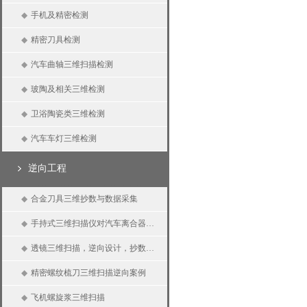
◆
手机及精密检测
◆
精密刀具检测
◆
汽车曲轴三维扫描检测
◆
玻陶及相关三维检测
◆
卫浴陶瓷类三维检测
◆
汽车车灯三维检测
逆向工程
◆
合金刀具三维抄数与数据采集
◆
手持式三维扫描仪对汽车离合器三维扫描、逆向抄数、三维测量
◆
透镜三维扫描，逆向设计，抄数设计
◆
精密螺纹梳刀三维扫描逆向案例
◆
飞机螺旋浆三维扫描