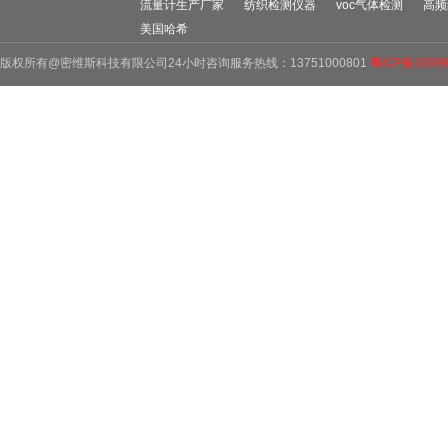
流量计生产厂家
纺织检测仪器
voc气体检测
高频
美国哈希
版权所有@密维斯科技有限公司24小时咨询服务热线：13751000801
粤ICP备1609