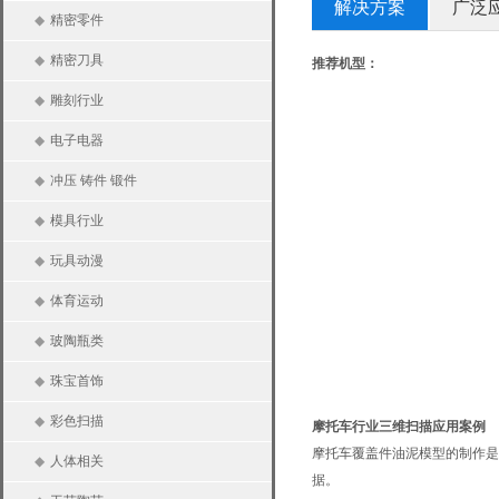
解决方案
广泛
◆
精密零件
◆
精密刀具
推荐机型：
◆
雕刻行业
◆
电子电器
◆
冲压 铸件 锻件
◆
模具行业
◆
玩具动漫
◆
体育运动
◆
玻陶瓶类
◆
珠宝首饰
◆
彩色扫描
摩托车行业三维扫描应用案例
摩托车覆盖件油泥模型的制作是
◆
人体相关
据。