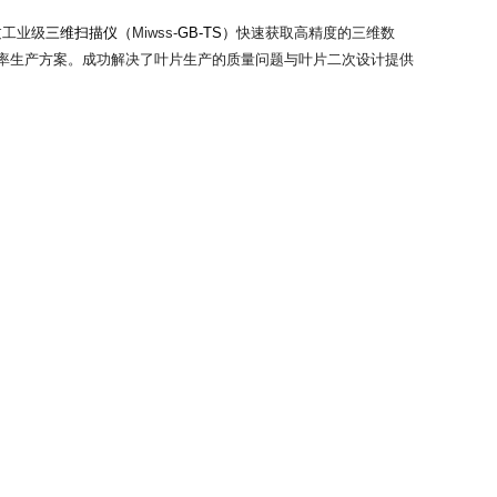
过工业
级
三维扫描仪（
Miwss-
GB-TS）
快速获取高精度的三维数
片效率生产方案。成功解决了叶片生产的质量问题与叶片二次设计提供